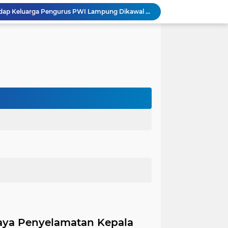
Dugaan Ancaman terhadap Keluarga Pengurus PWI Lampung Dikawal Legislator dan Jurnalis
Satlantas Polres Aceh Timur Gencarkan Edukasi Keselamatan Berlalu Lintas di Simpang Empat Traffic Light Kota Idi
Edarkan Ekstasi dan Sabu, Warga Bawang Latak Diamankan Polisi di Lambu Kibang
OJK Bersama Pemkab Pesisir Barat Wujudkan Inklusi Keuangan Nyata: 150 Guru dan Tenaga Pendidik Terima Polis Asuransi Jiwa
Polres Tubaba Gelar Welcome and Farewell Parade Penyambutan Kapolres Baru AKBP Himmawan!
Pergantian Kapolres, KESTI TTKKDH Tubaba: Apresiasi untuk AKBP Sendi, Selamat Bertugas untuk AKBP Himmawan
Lewat Restorative Justice, Polres Tubaba Mediasi dan Damai-kan Dua Warga yang Saling Lapor
Aksi Pencuri Dipergoki Pemilik Rumah, Berakhir Penusukan Brutal, Polisi Ringkus Pelaku!
Dalam Rangka HAN 2026, Komnas PA Bandar Lampung Sukses Ajak 180 Anak Meriahkan Lomba Mewarnai
Integritas Jadi Fondasi Ketahanan Energi, KPK dan Pertamina Perkuat Kapasitas Pengawas
aya Penyelamatan Kepala