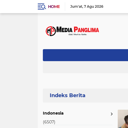
HOME
Jum'at
7 Agu 2026
Home
Currently Browsing: BLT-DD
Indonesia
(6507)