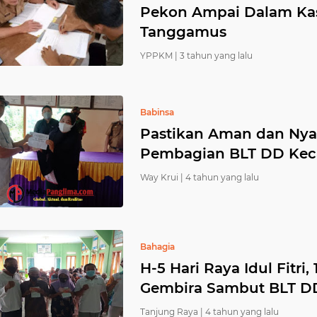
Pekon Ampai Dalam Kas
Tanggamus
YPPKM |
3 tahun yang lalu
Babinsa
Pastikan Aman dan Ny
Pembagian BLT DD Kec
Way Krui |
4 tahun yang lalu
Bahagia
H-5 Hari Raya Idul Fitr
Gembira Sambut BLT D
Tanjung Raya |
4 tahun yang lalu