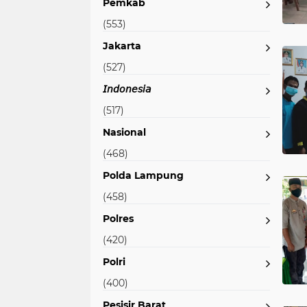
Pemkab
(553)
Jakarta
(527)
𝘐𝘯𝘥𝘰𝘯𝘦𝘴𝘪𝘢
(517)
Nasional
(468)
Polda Lampung
(458)
Polres
(420)
Polri
(400)
Pesisir Barat