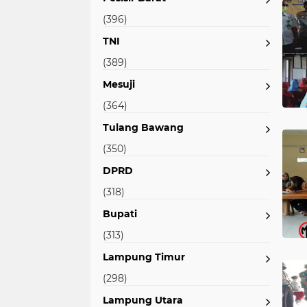
(396)
TNI
(389)
Mesuji
(364)
Tulang Bawang
(350)
DPRD
(318)
Bupati
(313)
Lampung Timur
(298)
Lampung Utara