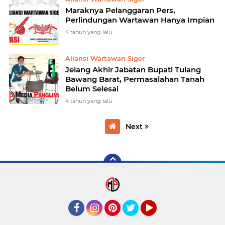
Maraknya Pelanggaran Pers,
Perlindungan Wartawan Hanya Impian
4 tahun yang lalu
Aliansi Wartawan Siger
Jelang Akhir Jabatan Bupati Tulang
Bawang Barat, Permasalahan Tanah
Belum Selesai
4 tahun yang lalu
Next
Facebook
Instagram
Pinterest
mediapanglima
YouTube