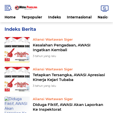
Home
Terpopuler
Indeks
Internasional
Nasiona
Home
Currently Browsing: Aliansi Wartawan Siger
Aliansi Wartawan Siger
Kesalahan Pengadaan, AWASI
Ingatkan Kembali
3 tahun yang lalu
Aliansi Wartawan Siger
Tetapkan Tersangka, AWASI Apresiasi
Kinerja Kejari Tubaba
3 tahun yang lalu
Aliansi Wartawan Siger
Diduga Fiktif, AWASI Akan Laporkan
Ke Inspektorat