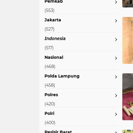
Pemkab
(553)
Jakarta
(527)
𝘐𝘯𝘥𝘰𝘯𝘦𝘴𝘪𝘢
(517)
Nasional
(468)
Polda Lampung
(458)
Polres
(420)
Polri
(400)
Pesisir Barat