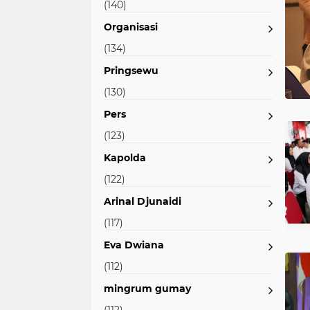
(140)
Organisasi
(134)
Pringsewu
(130)
Pers
(123)
Kapolda
(122)
Arinal Djunaidi
(117)
Eva Dwiana
(112)
mingrum gumay