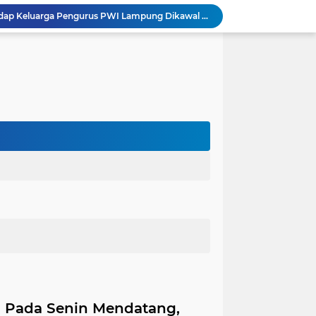
Dugaan Ancaman terhadap Keluarga Pengurus PWI Lampung Dikawal Legislator dan Jurnalis
Satlantas Polres Aceh Timur Gencarkan Edukasi Keselamatan Berlalu Lintas di Simpang Empat Traffic Light Kota Idi
Edarkan Ekstasi dan Sabu, Warga Bawang Latak Diamankan Polisi di Lambu Kibang
OJK Bersama Pemkab Pesisir Barat Wujudkan Inklusi Keuangan Nyata: 150 Guru dan Tenaga Pendidik Terima Polis Asuransi Jiwa
Polres Tubaba Gelar Welcome and Farewell Parade Penyambutan Kapolres Baru AKBP Himmawan!
Pergantian Kapolres, KESTI TTKKDH Tubaba: Apresiasi untuk AKBP Sendi, Selamat Bertugas untuk AKBP Himmawan
Lewat Restorative Justice, Polres Tubaba Mediasi dan Damai-kan Dua Warga yang Saling Lapor
Aksi Pencuri Dipergoki Pemilik Rumah, Berakhir Penusukan Brutal, Polisi Ringkus Pelaku!
Dalam Rangka HAN 2026, Komnas PA Bandar Lampung Sukses Ajak 180 Anak Meriahkan Lomba Mewarnai
Integritas Jadi Fondasi Ketahanan Energi, KPK dan Pertamina Perkuat Kapasitas Pengawas
a Pada Senin Mendatang,