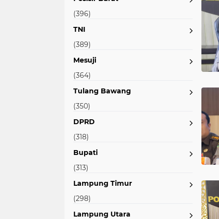
(396)
TNI
(389)
Mesuji
(364)
Tulang Bawang
(350)
DPRD
(318)
Bupati
(313)
Lampung Timur
(298)
Lampung Utara