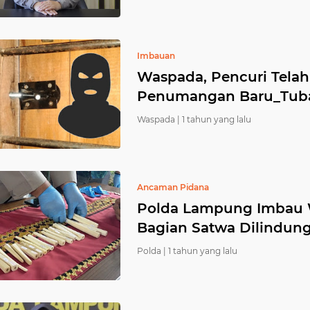
Imbauan
Waspada, Pencuri Telah 
Penumangan Baru_Tub
Waspada |
1 tahun yang lalu
Ancaman Pidana
Polda Lampung Imbau W
Bagian Satwa Dilindung
Polda |
1 tahun yang lalu