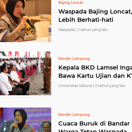
Bajing Loncat
Waspada Bajing Loncat, 
Lebih Berhati-hati
Waspada |
2 tahun yang lalu
Bandar Lampung
Kepala BKD Lamsel Ing
Bawa Kartu Ujian dan K
Universitas Saburai |
2 tahun yang lalu
Bandar Lampung
Cuaca Buruk di Bandar
Warga Tetap Waspada