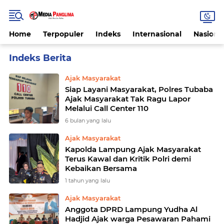
Home
Terpopuler
Indeks
Internasional
Nasiona
Home
Currently Browsing: Ajak Masyarakat
Ajak Masyarakat
Siap Layani Masyarakat, Polres Tubaba
Ajak Masyarakat Tak Ragu Lapor
Melalui Call Center 110
6 bulan yang lalu
Ajak Masyarakat
Kapolda Lampung Ajak Masyarakat
Terus Kawal dan Kritik Polri demi
Kebaikan Bersama
1 tahun yang lalu
Ajak Masyarakat
Anggota DPRD Lampung Yudha Al
Hadjid Ajak warga Pesawaran Pahami