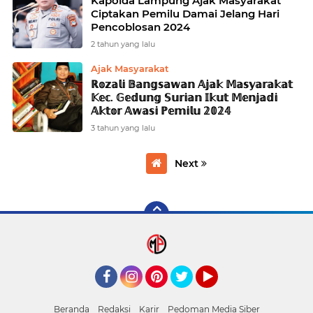
Kapolda Lampung Ajak Masyarakat
Ciptakan Pemilu Damai Jelang Hari
Pencoblosan 2024
2 tahun yang lalu
Ajak Masyarakat
ℝ𝕠𝕫𝕒𝕝𝕚 𝔹𝕒𝕟𝕘𝕤𝕒𝕨𝕒𝕟 𝔸𝕛𝕒𝕜 𝕄𝕒𝕤𝕪𝕒𝕣𝕒𝕜𝕒𝕥
𝕂𝕖𝕔. 𝔾𝕖𝕕𝕦𝕟𝕘 𝕊𝕦𝕣𝕚𝕒𝕟 𝕀𝕜𝕦𝕥 𝕄𝕖𝕟𝕛𝕒𝕕𝕚
𝔸𝕜𝕥𝕠𝕣 𝔸𝕨𝕒𝕤𝕚 ℙ𝕖𝕞𝕚𝕝𝕦 𝟚𝟘𝟚𝟜
3 tahun yang lalu
Next
Facebook
Instagram
Pinterest
mediapanglima
YouTube
Beranda
Redaksi
Karir
Pedoman Media Siber