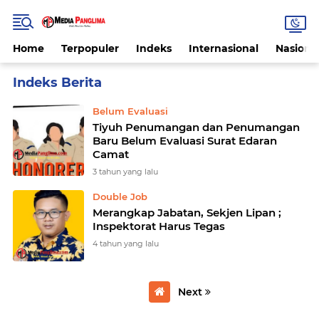
Home
Terpopuler
Indeks
Internasional
Nasiona
Home
Currently Browsing: SE Camat
Belum Evaluasi
Tiyuh Penumangan dan Penumangan
Baru Belum Evaluasi Surat Edaran
Camat
3 tahun yang lalu
Double Job
Merangkap Jabatan, Sekjen Lipan ;
Inspektorat Harus Tegas
4 tahun yang lalu
Next