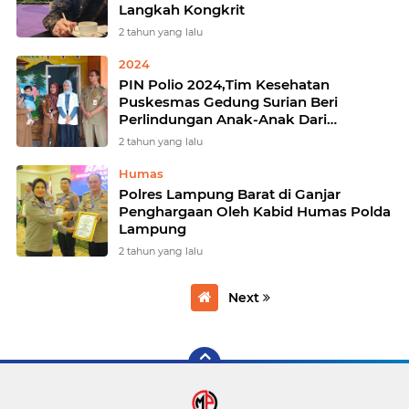
Langkah Kongkrit
2 tahun yang lalu
2024
PIN Polio 2024,Tim Kesehatan
Puskesmas Gedung Surian Beri
Perlindungan Anak-Anak Dari
Ancaman Polio
2 tahun yang lalu
Humas
Polres Lampung Barat di Ganjar
Penghargaan Oleh Kabid Humas Polda
Lampung
2 tahun yang lalu
Next