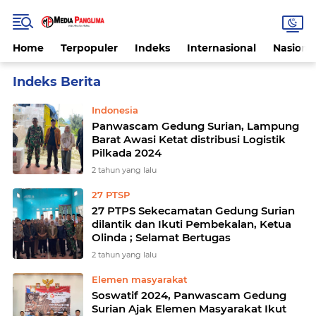
Home
Terpopuler
Indeks
Internasional
Nasiona
Home
Currently Browsing: Lampung Barat
Indonesia
Panwascam Gedung Surian, Lampung
Barat Awasi Ketat distribusi Logistik
Pilkada 2024
2 tahun yang lalu
27 PTSP
27 PTPS Sekecamatan Gedung Surian
dilantik dan Ikuti Pembekalan, Ketua
Olinda ; Selamat Bertugas
2 tahun yang lalu
Elemen masyarakat
Soswatif 2024, Panwascam Gedung
Surian Ajak Elemen Masyarakat Ikut