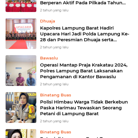
Berperan Aktif Pada Pilkada Tahun
2024
2 tahun yang lalu
Dhuaja
Kapolres Lampung Barat Hadiri
Upacara Hari Jadi Polda Lampung Ke-
28 dan Peresmian Dhuaja serta
Tunggul Kesatuan
2 tahun yang lalu
Bawaslu
Operasi Mantap Praja Krakatau 2024,
Polres Lampung Barat Laksanakan
Pengamanan di Kantor Bawaslu
2 tahun yang lalu
Binatang Buas
Polisi Himbau Warga Tidak Berkebun
Paska Harimau Tewaskan Seorang
Petani di Lampung Barat
2 tahun yang lalu
Binatang Buas