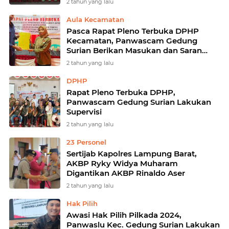
2 tahun yang lalu
Aula Kecamatan
Pasca Rapat Pleno Terbuka DPHP
Kecamatan, Panwascam Gedung
Surian Berikan Masukan dan Saran
Perbaikan
2 tahun yang lalu
DPHP
Rapat Pleno Terbuka DPHP,
Panwascam Gedung Surian Lakukan
Supervisi
2 tahun yang lalu
23 Personel
Sertijab Kapolres Lampung Barat,
AKBP Ryky Widya Muharam
Digantikan AKBP Rinaldo Aser
2 tahun yang lalu
Hak Pilih
Awasi Hak Pilih Pilkada 2024,
Panwaslu Kec. Gedung Surian Lakukan