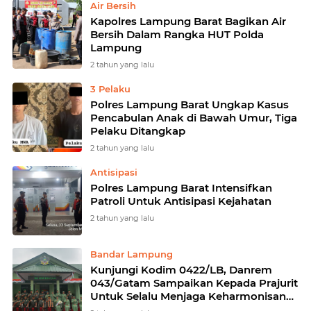
Air Bersih
Kapolres Lampung Barat Bagikan Air
Bersih Dalam Rangka HUT Polda
Lampung
2 tahun yang lalu
3 Pelaku
Polres Lampung Barat Ungkap Kasus
Pencabulan Anak di Bawah Umur, Tiga
Pelaku Ditangkap
2 tahun yang lalu
Antisipasi
Polres Lampung Barat Intensifkan
Patroli Untuk Antisipasi Kejahatan
2 tahun yang lalu
Bandar Lampung
Kunjungi Kodim 0422/LB, Danrem
043/Gatam Sampaikan Kepada Prajurit
Untuk Selalu Menjaga Keharmonisan
Dalam Rumah Tangga