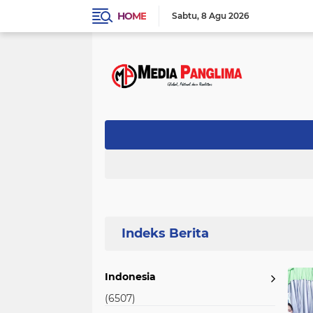
HOME
Sabtu
8 Agu 2026
Home
Currently Browsing: Peduli
Indonesia
(6507)