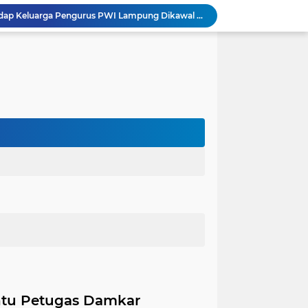
Dugaan Ancaman terhadap Keluarga Pengurus PWI Lampung Dikawal Legislator dan Jurnalis
Satlantas Polres Aceh Timur Gencarkan Edukasi Keselamatan Berlalu Lintas di Simpang Empat Traffic Light Kota Idi
Edarkan Ekstasi dan Sabu, Warga Bawang Latak Diamankan Polisi di Lambu Kibang
OJK Bersama Pemkab Pesisir Barat Wujudkan Inklusi Keuangan Nyata: 150 Guru dan Tenaga Pendidik Terima Polis Asuransi Jiwa
Polres Tubaba Gelar Welcome and Farewell Parade Penyambutan Kapolres Baru AKBP Himmawan!
Pergantian Kapolres, KESTI TTKKDH Tubaba: Apresiasi untuk AKBP Sendi, Selamat Bertugas untuk AKBP Himmawan
Lewat Restorative Justice, Polres Tubaba Mediasi dan Damai-kan Dua Warga yang Saling Lapor
Aksi Pencuri Dipergoki Pemilik Rumah, Berakhir Penusukan Brutal, Polisi Ringkus Pelaku!
Dalam Rangka HAN 2026, Komnas PA Bandar Lampung Sukses Ajak 180 Anak Meriahkan Lomba Mewarnai
Integritas Jadi Fondasi Ketahanan Energi, KPK dan Pertamina Perkuat Kapasitas Pengawas
ntu Petugas Damkar