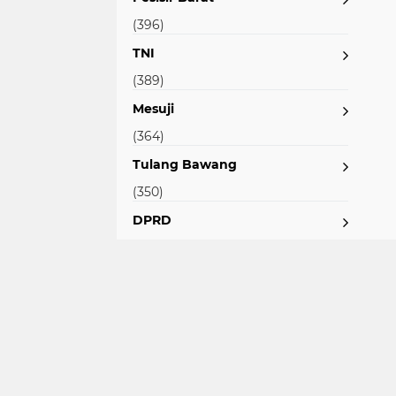
(396)
TNI
(389)
Mesuji
(364)
Tulang Bawang
(350)
DPRD
(318)
Bupati
(313)
Lampung Timur
(298)
Lampung Utara