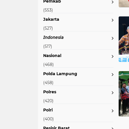
Pemkab
(553)
Jakarta
(527)
𝘐𝘯𝘥𝘰𝘯𝘦𝘴𝘪𝘢
(517)
Nasional
(468)
Polda Lampung
(458)
Polres
(420)
Polri
(400)
Pesisir Barat