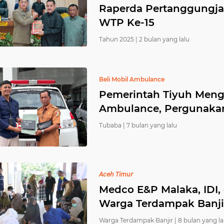
Raperda Pertanggungj
WTP Ke-15
Tahun 2025 |
2 bulan yang lalu
Beli Mobil Ambulance
Pemerintah Tiyuh Mengg
Ambulance, Pergunaka
Tubaba |
7 bulan yang lalu
𝘈𝘤𝘦𝘩 𝘛𝘪𝘮𝘶𝘳
Medco E&P Malaka, IDI,
Warga Terdampak Banji
Warga Terdampak Banjir |
8 bulan yang la