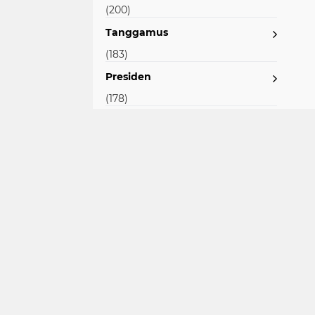
(200)
Tanggamus
(183)
Presiden
(178)
Lamsel
(176)
Pendidikan
(168)
Polsek
(153)
Gubernur Lampung
(144)
Peringatan