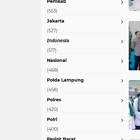
Pemkab
(553)
Jakarta
(527)
𝘐𝘯𝘥𝘰𝘯𝘦𝘴𝘪𝘢
(517)
Nasional
(468)
Polda Lampung
(458)
Polres
(420)
Polri
(400)
Pesisir Barat