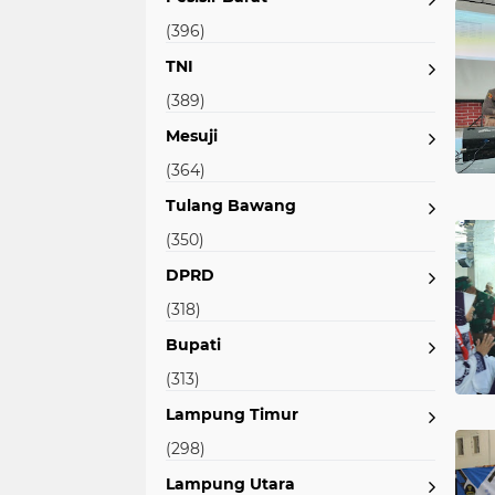
(396)
TNI
(389)
Mesuji
(364)
Tulang Bawang
(350)
DPRD
(318)
Bupati
(313)
Lampung Timur
(298)
Lampung Utara