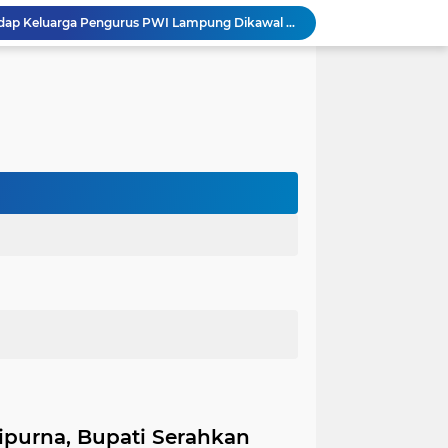
Dugaan Ancaman terhadap Keluarga Pengurus PWI Lampung Dikawal Legislator dan Jurnalis
Satlantas Polres Aceh Timur Gencarkan Edukasi Keselamatan Berlalu Lintas di Simpang Empat Traffic Light Kota Idi
Edarkan Ekstasi dan Sabu, Warga Bawang Latak Diamankan Polisi di Lambu Kibang
OJK Bersama Pemkab Pesisir Barat Wujudkan Inklusi Keuangan Nyata: 150 Guru dan Tenaga Pendidik Terima Polis Asuransi Jiwa
Polres Tubaba Gelar Welcome and Farewell Parade Penyambutan Kapolres Baru AKBP Himmawan!
Pergantian Kapolres, KESTI TTKKDH Tubaba: Apresiasi untuk AKBP Sendi, Selamat Bertugas untuk AKBP Himmawan
Lewat Restorative Justice, Polres Tubaba Mediasi dan Damai-kan Dua Warga yang Saling Lapor
Aksi Pencuri Dipergoki Pemilik Rumah, Berakhir Penusukan Brutal, Polisi Ringkus Pelaku!
Dalam Rangka HAN 2026, Komnas PA Bandar Lampung Sukses Ajak 180 Anak Meriahkan Lomba Mewarnai
Integritas Jadi Fondasi Ketahanan Energi, KPK dan Pertamina Perkuat Kapasitas Pengawas
purna, Bupati Serahkan