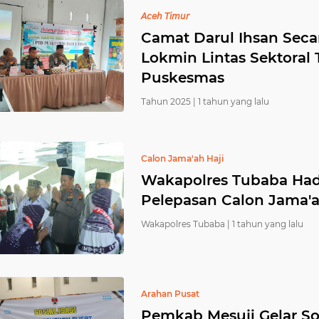
𝘈𝘤𝘦𝘩 𝘛𝘪𝘮𝘶𝘳
Camat Darul Ihsan Sec
Lokmin Lintas Sektoral 
Puskesmas
Tahun 2025 |
1 tahun yang lalu
Calon Jama'ah Haji
Wakapolres Tubaba Hadi
Pelepasan Calon Jama'a
Wakapolres Tubaba |
1 tahun yang lalu
Arahan Pusat
Pemkab Mesuji Gelar So