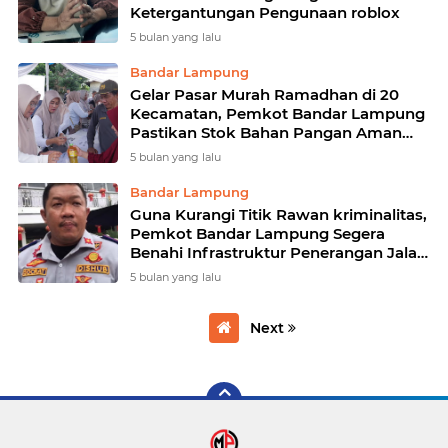
Ketergantungan Pengunaan roblox
5 bulan yang lalu
Bandar Lampung
Gelar Pasar Murah Ramadhan di 20
Kecamatan, Pemkot Bandar Lampung
Pastikan Stok Bahan Pangan Aman
Jelang Idul Fitri
5 bulan yang lalu
Bandar Lampung
Guna Kurangi Titik Rawan kriminalitas,
Pemkot Bandar Lampung Segera
Benahi Infrastruktur Penerangan Jalan
Umum
5 bulan yang lalu
Next