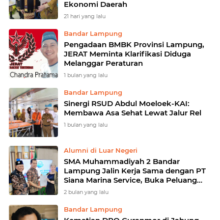
Ekonomi Daerah
21 hari yang lalu
Bandar Lampung
Pengadaan BMBK Provinsi Lampung,
JERAT Meminta Klarifikasi Diduga
Melanggar Peraturan
1 bulan yang lalu
Bandar Lampung
Sinergi RSUD Abdul Moeloek-KAI:
Membawa Asa Sehat Lewat Jalur Rel
1 bulan yang lalu
Alumni di Luar Negeri
SMA Muhammadiyah 2 Bandar
Lampung Jalin Kerja Sama dengan PT
Siana Marina Service, Buka Peluang
Kerja Alumni di Luar Negeri
2 bulan yang lalu
Bandar Lampung