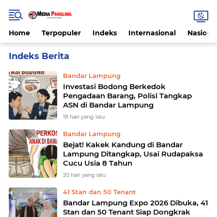
Home
Terpopuler
Indeks
Internasional
Nasiona
Home
Currently Browsing: Bandar Lampung
Bandar Lampung
Investasi Bodong Berkedok
Pengadaan Barang, Polisi Tangkap
ASN di Bandar Lampung
19 hari yang lalu
Bandar Lampung
Bejat! Kakek Kandung di Bandar
Lampung Ditangkap, Usai Rudapaksa
Cucu Usia 8 Tahun
20 hari yang lalu
41 Stan dan 50 Tenant
Bandar Lampung Expo 2026 Dibuka, 41
Stan dan 50 Tenant Siap Dongkrak