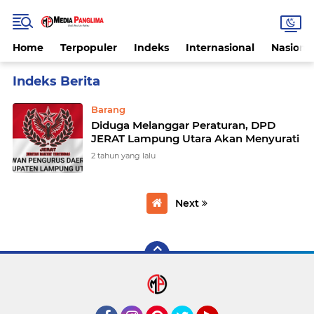
Home
Terpopuler
Indeks
Internasional
Nasiona
Home
Currently Browsing: Kongkalikong
Barang
Diduga Melanggar Peraturan, DPD
JERAT Lampung Utara Akan Menyurati
2 tahun yang lalu
Next