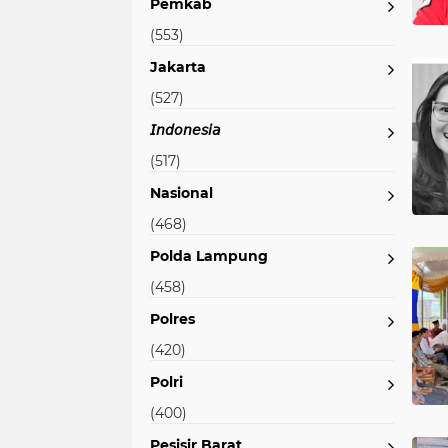
Pemkab
(553)
Jakarta
(527)
𝘐𝘯𝘥𝘰𝘯𝘦𝘴𝘪𝘢
(517)
Nasional
(468)
Polda Lampung
(458)
Polres
(420)
Polri
(400)
Pesisir Barat