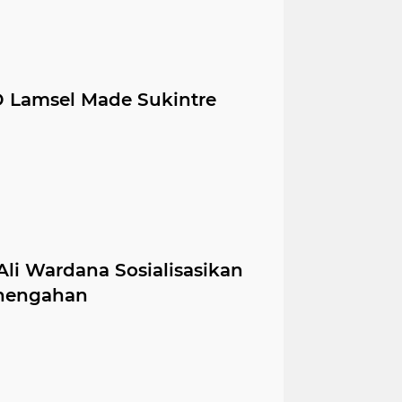
D Lamsel Made Sukintre
i Wardana Sosialisasikan
nengahan