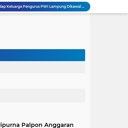
Dugaan Ancaman terhadap Keluarga Pengurus PWI Lampung Dikawal Legislator dan Jurnalis
Satlantas Polres Aceh Timur Gencarkan Edukasi Keselamatan Berlalu Lintas di Simpang Empat Traffic Light Kota Idi
Edarkan Ekstasi dan Sabu, Warga Bawang Latak Diamankan Polisi di Lambu Kibang
OJK Bersama Pemkab Pesisir Barat Wujudkan Inklusi Keuangan Nyata: 150 Guru dan Tenaga Pendidik Terima Polis Asuransi Jiwa
Polres Tubaba Gelar Welcome and Farewell Parade Penyambutan Kapolres Baru AKBP Himmawan!
Pergantian Kapolres, KESTI TTKKDH Tubaba: Apresiasi untuk AKBP Sendi, Selamat Bertugas untuk AKBP Himmawan
Lewat Restorative Justice, Polres Tubaba Mediasi dan Damai-kan Dua Warga yang Saling Lapor
Aksi Pencuri Dipergoki Pemilik Rumah, Berakhir Penusukan Brutal, Polisi Ringkus Pelaku!
Dalam Rangka HAN 2026, Komnas PA Bandar Lampung Sukses Ajak 180 Anak Meriahkan Lomba Mewarnai
Integritas Jadi Fondasi Ketahanan Energi, KPK dan Pertamina Perkuat Kapasitas Pengawas
ipurna Palpon Anggaran