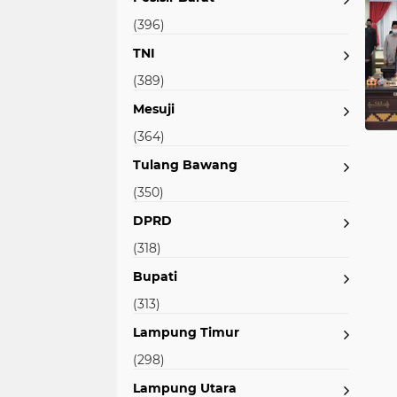
(396)
TNI
(389)
Mesuji
(364)
Tulang Bawang
(350)
DPRD
(318)
Bupati
(313)
Lampung Timur
(298)
Lampung Utara