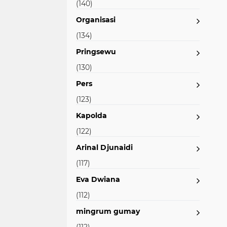
(140)
Organisasi
(134)
Pringsewu
(130)
Pers
(123)
Kapolda
(122)
Arinal Djunaidi
(117)
Eva Dwiana
(112)
mingrum gumay