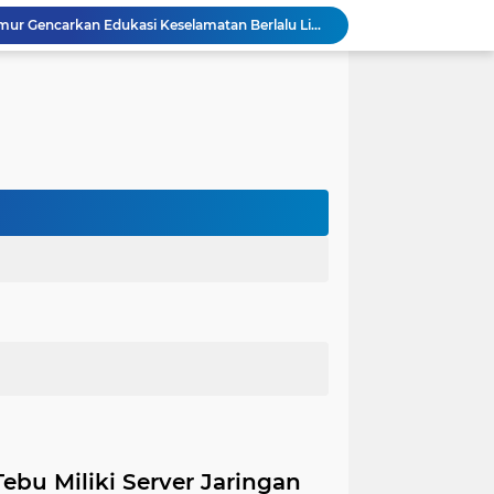
Satlantas Polres Aceh Timur Gencarkan Edukasi Keselamatan Berlalu Lintas di Simpang Empat Traffic Light Kota Idi
Edarkan Ekstasi dan Sabu, Warga Bawang Latak Diamankan Polisi di Lambu Kibang
OJK Bersama Pemkab Pesisir Barat Wujudkan Inklusi Keuangan Nyata: 150 Guru dan Tenaga Pendidik Terima Polis Asuransi Jiwa
Polres Tubaba Gelar Welcome and Farewell Parade Penyambutan Kapolres Baru AKBP Himmawan!
Pergantian Kapolres, KESTI TTKKDH Tubaba: Apresiasi untuk AKBP Sendi, Selamat Bertugas untuk AKBP Himmawan
Lewat Restorative Justice, Polres Tubaba Mediasi dan Damai-kan Dua Warga yang Saling Lapor
Aksi Pencuri Dipergoki Pemilik Rumah, Berakhir Penusukan Brutal, Polisi Ringkus Pelaku!
Dalam Rangka HAN 2026, Komnas PA Bandar Lampung Sukses Ajak 180 Anak Meriahkan Lomba Mewarnai
Kapolres Aceh Timur Ajak Warga Kibarkan Merah Putih Sambut HUT Ke-81 RI
Dugaan Ancaman terhadap Keluarga Pengurus PWI Lampung Dikawal Legislator dan Jurnalis
ebu Miliki Server Jaringan