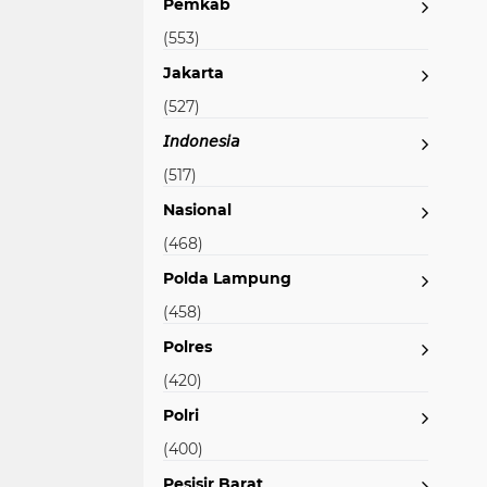
Pemkab
(553)
Jakarta
(527)
𝘐𝘯𝘥𝘰𝘯𝘦𝘴𝘪𝘢
(517)
Nasional
(468)
Polda Lampung
(458)
Polres
(420)
Polri
(400)
Pesisir Barat