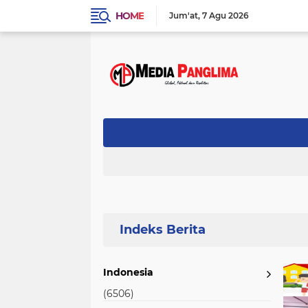
HOME
Jum'at
7 Agu 2026
Home
Currently Browsing: Berbasis ANBK
Indonesia
(6506)