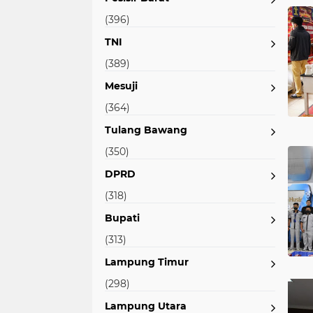
(396)
TNI
(389)
Mesuji
(364)
Tulang Bawang
(350)
DPRD
(318)
Bupati
(313)
Lampung Timur
(298)
Lampung Utara