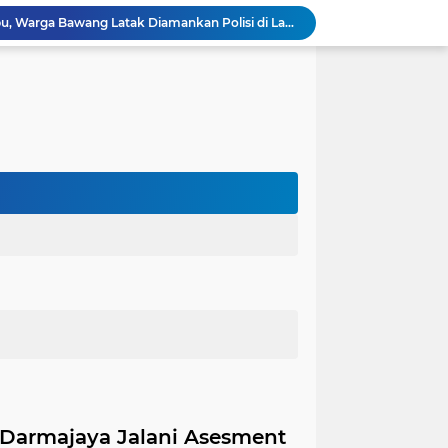
Edarkan Ekstasi dan Sabu, Warga Bawang Latak Diamankan Polisi di Lambu Kibang
OJK Bersama Pemkab Pesisir Barat Wujudkan Inklusi Keuangan Nyata: 150 Guru dan Tenaga Pendidik Terima Polis Asuransi Jiwa
Polres Tubaba Gelar Welcome and Farewell Parade Penyambutan Kapolres Baru AKBP Himmawan!
Pergantian Kapolres, KESTI TTKKDH Tubaba: Apresiasi untuk AKBP Sendi, Selamat Bertugas untuk AKBP Himmawan
Lewat Restorative Justice, Polres Tubaba Mediasi dan Damai-kan Dua Warga yang Saling Lapor
Aksi Pencuri Dipergoki Pemilik Rumah, Berakhir Penusukan Brutal, Polisi Ringkus Pelaku!
Dalam Rangka HAN 2026, Komnas PA Bandar Lampung Sukses Ajak 180 Anak Meriahkan Lomba Mewarnai
Kapolres Aceh Timur Ajak Warga Kibarkan Merah Putih Sambut HUT Ke-81 RI
Dugaan Ancaman terhadap Keluarga Pengurus PWI Lampung Dikawal Legislator dan Jurnalis
Satlantas Polres Aceh Timur Gencarkan Edukasi Keselamatan Berlalu Lintas di Simpang Empat Traffic Light Kota Idi
 Darmajaya Jalani Asesment