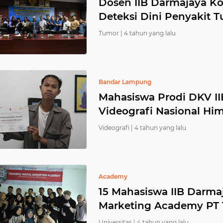
Dosen IIB Darmajaya Ko
Deteksi Dini Penyakit 
Tumor |
4 tahun yang lalu
Bandar Lampung
Mahasiswa Prodi DKV II
Videografi Nasional Hi
Videografi |
4 tahun yang lalu
Academy
15 Mahasiswa IIB Darmaja
Marketing Academy PT 
Universitas |
4 tahun yang lalu