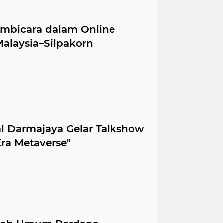
embicara dalam Online
alaysia–Silpakorn
al Darmajaya Gelar Talkshow
Era Metaverse"