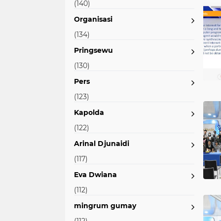
(140)
Organisasi
(134)
Pringsewu
(130)
Pers
(123)
Kapolda
(122)
Arinal Djunaidi
(117)
Eva Dwiana
(112)
mingrum gumay