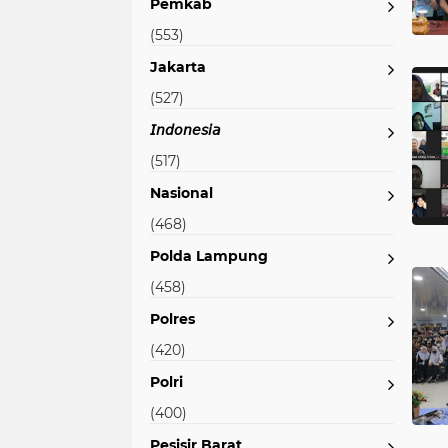
Pemkab
(553)
Jakarta
(527)
𝘐𝘯𝘥𝘰𝘯𝘦𝘴𝘪𝘢
(517)
Nasional
(468)
Polda Lampung
(458)
Polres
(420)
Polri
(400)
Pesisir Barat