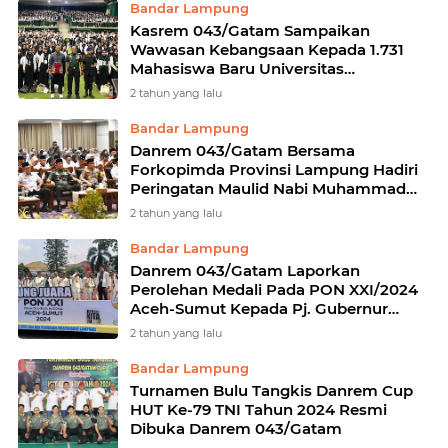
Bandar Lampung
Kasrem 043/Gatam Sampaikan
Wawasan Kebangsaan Kepada 1.731
Mahasiswa Baru Universitas
Malahayati
2 tahun yang lalu
Bandar Lampung
Danrem 043/Gatam Bersama
Forkopimda Provinsi Lampung Hadiri
Peringatan Maulid Nabi Muhammad
SAW 1446 H / 2024 M
2 tahun yang lalu
Bandar Lampung
Danrem 043/Gatam Laporkan
Perolehan Medali Pada PON XXI/2024
Aceh-Sumut Kepada Pj. Gubernur
Lampung
2 tahun yang lalu
Bandar Lampung
Turnamen Bulu Tangkis Danrem Cup
HUT Ke-79 TNI Tahun 2024 Resmi
Dibuka Danrem 043/Gatam