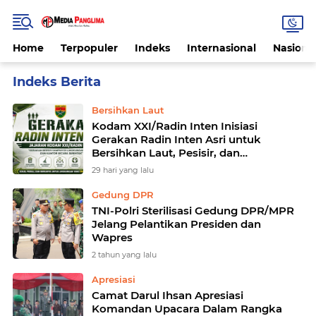
Home
Terpopuler
Indeks
Internasional
Nasiona
Home
Currently Browsing: TNI
Bersihkan Laut
Kodam XXI/Radin Inten Inisiasi
Gerakan Radin Inten Asri untuk
Bersihkan Laut, Pesisir, dan
Permukiman
29 hari yang lalu
Gedung DPR
TNI-Polri Sterilisasi Gedung DPR/MPR
Jelang Pelantikan Presiden dan
Wapres
2 tahun yang lalu
Apresiasi
Camat Darul Ihsan Apresiasi
Komandan Upacara Dalam Rangka