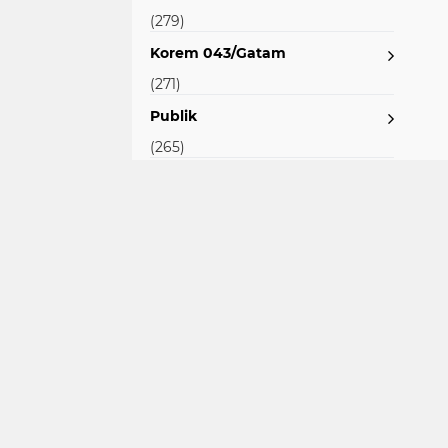
(279)
Korem 043/Gatam
(271)
Publik
(265)
Lampung Tengah
(251)
Masyarakat
(228)
Lampung Barat
(216)
Polda
(201)
Jokowi