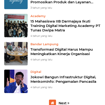
Promosikan Produk dan Layanan
Bisnis Anda
3 tahun yang lalu
Academy
15 Mahasiswa IIB Darmajaya Ikuti
Training Digital Marketing Academy PT
Tunas Dwipa Matra
4 tahun yang lalu
Bandar Lampung
Transformasi Digital Harus Mampu
Meningkatkan Kinerja Organisasi
4 tahun yang lalu
Digital
Jokowi Bangun Infrastruktur Digital,
Menkominfo: Pengamalan Pancasila
4 tahun yang lalu
Next