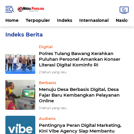
Home
Terpopuler
Indeks
Internasional
Nasiona
Home
Currently Browsing: Digital
Digital
Polres Tulang Bawang Kerahkan
Puluhan Personel Amankan Konser
Literasi Digital Kominfo RI
2 tahun yang lalu
Berbasis
Menuju Desa Berbasis Digital, Desa
Fajar Baru Kembangkan Pelayanan
Online
3 tahun yang lalu
Audiens
Pentingnya Peran Digital Marketing,
Kini Vibe Agency Siap Membantu