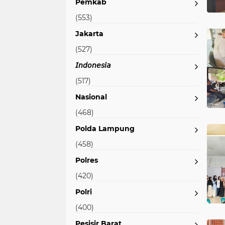
Pemkab
(553)
Jakarta
(527)
𝘐𝘯𝘥𝘰𝘯𝘦𝘴𝘪𝘢
(517)
Nasional
(468)
Polda Lampung
(458)
Polres
(420)
Polri
(400)
Pesisir Barat