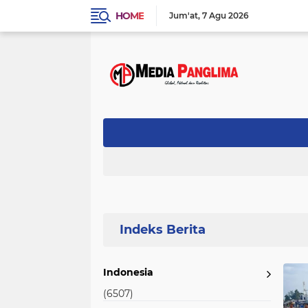
HOME
Jum'at
7 Agu 2026
Home
Currently Browsing: PPK
Indonesia
(6507)