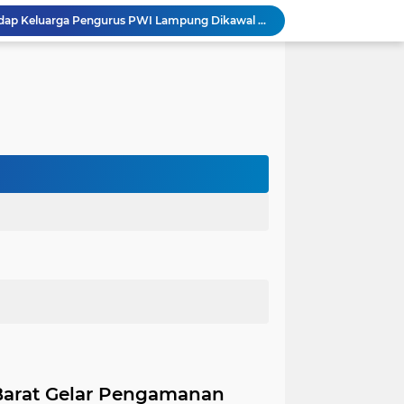
Dugaan Ancaman terhadap Keluarga Pengurus PWI Lampung Dikawal Legislator dan Jurnalis
Satlantas Polres Aceh Timur Gencarkan Edukasi Keselamatan Berlalu Lintas di Simpang Empat Traffic Light Kota Idi
Edarkan Ekstasi dan Sabu, Warga Bawang Latak Diamankan Polisi di Lambu Kibang
OJK Bersama Pemkab Pesisir Barat Wujudkan Inklusi Keuangan Nyata: 150 Guru dan Tenaga Pendidik Terima Polis Asuransi Jiwa
Polres Tubaba Gelar Welcome and Farewell Parade Penyambutan Kapolres Baru AKBP Himmawan!
Pergantian Kapolres, KESTI TTKKDH Tubaba: Apresiasi untuk AKBP Sendi, Selamat Bertugas untuk AKBP Himmawan
Lewat Restorative Justice, Polres Tubaba Mediasi dan Damai-kan Dua Warga yang Saling Lapor
Aksi Pencuri Dipergoki Pemilik Rumah, Berakhir Penusukan Brutal, Polisi Ringkus Pelaku!
Dalam Rangka HAN 2026, Komnas PA Bandar Lampung Sukses Ajak 180 Anak Meriahkan Lomba Mewarnai
Integritas Jadi Fondasi Ketahanan Energi, KPK dan Pertamina Perkuat Kapasitas Pengawas
Barat Gelar Pengamanan