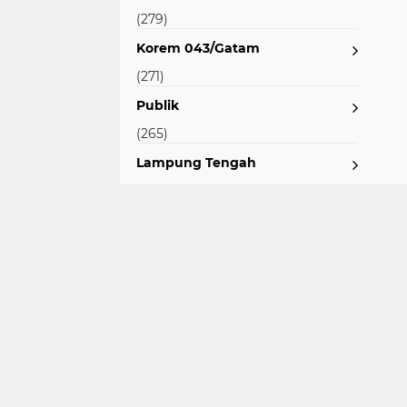
(279)
Korem 043/Gatam
(271)
Publik
(265)
Lampung Tengah
(251)
Masyarakat
(228)
Lampung Barat
(216)
Polda
(201)
Jokowi