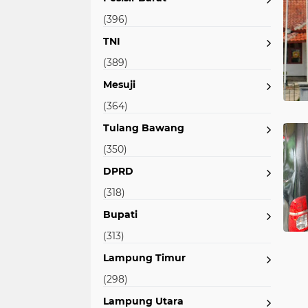
(396)
TNI
(389)
Mesuji
(364)
Tulang Bawang
(350)
DPRD
(318)
Bupati
(313)
Lampung Timur
(298)
Lampung Utara