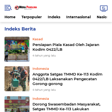
Home
Terpopuler
Indeks
Internasional
Nasiona
Home
Currently Browsing: Kodim 0422/Lambar
Kasad
Persiapan Piala Kasad Oleh Jajaran
Kodim 0422/LB
4 tahun yang lalu
Indonesia
Anggota Satgas TMMD Ke-113 Kodim
0422/LB Laksanakan Pengecatan
Gorong-gorong
4 tahun yang lalu
Indonesia
Dorong Swasembadan Masyarakat,
Satgas TMMD Ke-113 Lakukan