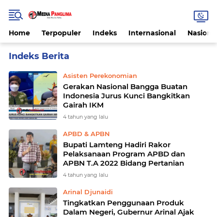
Home
Terpopuler
Indeks
Internasional
Nasiona
Home
Currently Browsing: BBI
Asisten Perekonomian
Gerakan Nasional Bangga Buatan
Indonesia Jurus Kunci Bangkitkan
Gairah IKM
4 tahun yang lalu
APBD & APBN
Bupati Lamteng Hadiri Rakor
Pelaksanaan Program APBD dan
APBN T.A 2022 Bidang Pertanian
4 tahun yang lalu
Arinal Djunaidi
Tingkatkan Penggunaan Produk
Dalam Negeri, Gubernur Arinal Ajak