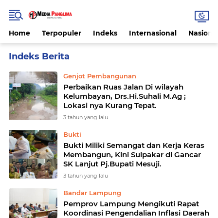
Home
Terpopuler
Indeks
Internasional
Nasiona
Home
Currently Browsing: Pemprov
Genjot Pembangunan
Perbaikan Ruas Jalan Di wilayah
Kelumbayan, Drs.Hi.Suhali M.Ag ;
Lokasi nya Kurang Tepat.
3 tahun yang lalu
Bukti
Bukti Miliki Semangat dan Kerja Keras
Membangun, Kini Sulpakar di Gancar
SK Lanjut Pj.Bupati Mesuji.
3 tahun yang lalu
Bandar Lampung
Pemprov Lampung Mengikuti Rapat
Koordinasi Pengendalian Inflasi Daerah