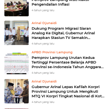
Pengendalian Inflasi
4 tahun yang lalu
Arinal Djunaidi
Dukung Program Migrasi Siaran
Analog Ke Digital, Gubernur Arinal
Harapkan Stasiun TV Semakin
Informatif, Edukatif dan Menginspirasi
4 tahun yang lalu
Masyarakat Lampung
APBD Provinsi Lampung
Pemprov Lampung Urutan Kedua
Tertinggi Persentase Belanja APBD
Provinsi se-Indonesia Tahun Anggaran
2022
4 tahun yang lalu
Arinal Djunaidi
Gubernur Arinal Lepas Kafilah Korpri
Provinsi Lampung Untuk Mengikuti
MTQ VI Korpri Tingkat Nasional di Kota
Padang
4 tahun yang lalu