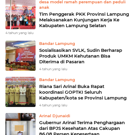
desa model ramah perempuan dan peduli
anak
Tim Penggerak PKK Provinsi Lampung
Melaksanakan Kunjungan Kerja Ke
Kabupaten Lampung Selatan
4 tahun yang lalu
Bandar Lampung
Sosialisasikan SVLK, Sudin Berharap
Produk UMKM Kehutanan Bisa
Diterima di Pasaran
4 tahun yang lalu
Bandar Lampung
Riana Sari Arinal Buka Rapat
koordinasi GOPTKI Seluruh
Kabupaten/kota se Provinsi Lampung
4 tahun yang lalu
Arinal Djunaidi
Gubernur Arinal Terima Penghargaan
dari BPJS Kesehatan Atas Cakupan
86,08 Persen Kepesertaan