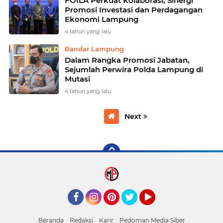
FOILA Perkuat Kolaborasi, Sinergi
Promosi Investasi dan Perdagangan
Ekonomi Lampung
4 tahun yang lalu
Bandar Lampung
Dalam Rangka Promosi Jabatan,
Sejumlah Perwira Polda Lampung di
Mutasi
4 tahun yang lalu
Next
Facebook
Instagram
Pinterest
mediapanglima
YouTube
Beranda
Redaksi
Karir
Pedoman Media Siber