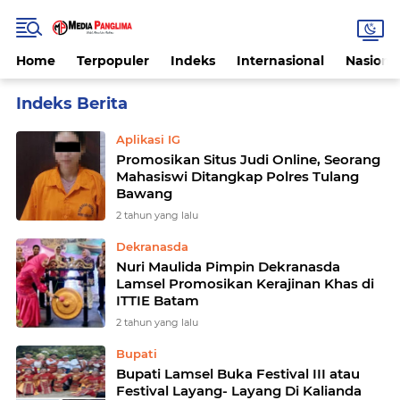
Home
Terpopuler
Indeks
Internasional
Nasiona
Home
Currently Browsing: Promosi
Aplikasi IG
Promosikan Situs Judi Online, Seorang
Mahasiswi Ditangkap Polres Tulang
Bawang
2 tahun yang lalu
Dekranasda
Nuri Maulida Pimpin Dekranasda
Lamsel Promosikan Kerajinan Khas di
ITTIE Batam
2 tahun yang lalu
Bupati
Bupati Lamsel Buka Festival III atau
Festival Layang- Layang Di Kalianda