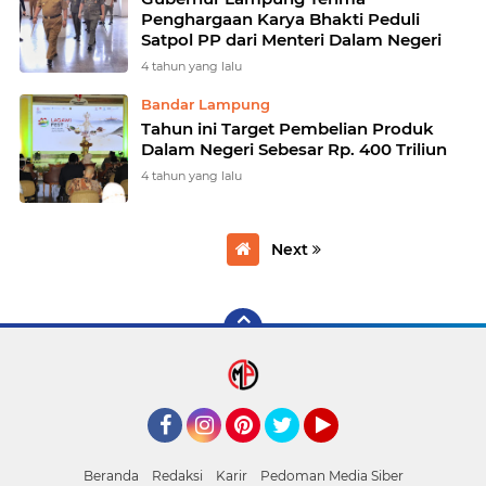
Penghargaan Karya Bhakti Peduli
Satpol PP dari Menteri Dalam Negeri
4 tahun yang lalu
Bandar Lampung
Tahun ini Target Pembelian Produk
Dalam Negeri Sebesar Rp. 400 Triliun
4 tahun yang lalu
Next
Facebook
Instagram
Pinterest
mediapanglima
YouTube
Beranda
Redaksi
Karir
Pedoman Media Siber