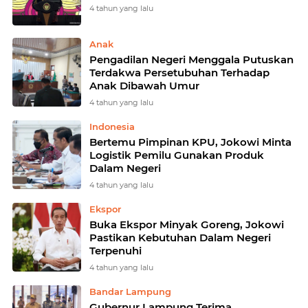
4 tahun yang lalu
Anak
Pengadilan Negeri Menggala Putuskan
Terdakwa Persetubuhan Terhadap
Anak Dibawah Umur
4 tahun yang lalu
Indonesia
Bertemu Pimpinan KPU, Jokowi Minta
Logistik Pemilu Gunakan Produk
Dalam Negeri
4 tahun yang lalu
Ekspor
Buka Ekspor Minyak Goreng, Jokowi
Pastikan Kebutuhan Dalam Negeri
Terpenuhi
4 tahun yang lalu
Bandar Lampung
Gubernur Lampung Terima