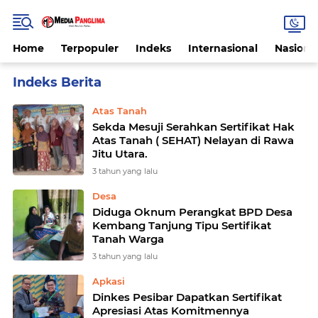
Home
Terpopuler
Indeks
Internasional
Nasiona
Home
Currently Browsing: Sertifikat
Atas Tanah
Sekda Mesuji Serahkan Sertifikat Hak
Atas Tanah ( SEHAT) Nelayan di Rawa
Jitu Utara.
3 tahun yang lalu
Desa
Diduga Oknum Perangkat BPD Desa
Kembang Tanjung Tipu Sertifikat
Tanah Warga
3 tahun yang lalu
Apkasi
Dinkes Pesibar Dapatkan Sertifikat
Apresiasi Atas Komitmennya