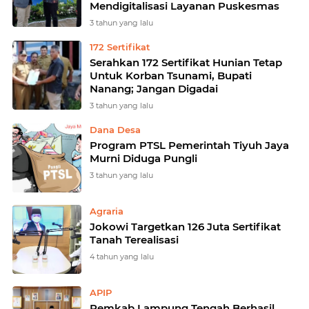
Mendigitalisasi Layanan Puskesmas
3 tahun yang lalu
172 Sertifikat
Serahkan 172 Sertifikat Hunian Tetap
Untuk Korban Tsunami, Bupati
Nanang; Jangan Digadai
3 tahun yang lalu
Dana Desa
Program PTSL Pemerintah Tiyuh Jaya
Murni Diduga Pungli
3 tahun yang lalu
Agraria
Jokowi Targetkan 126 Juta Sertifikat
Tanah Terealisasi
4 tahun yang lalu
APIP
Pemkab Lampung Tengah Berhasil