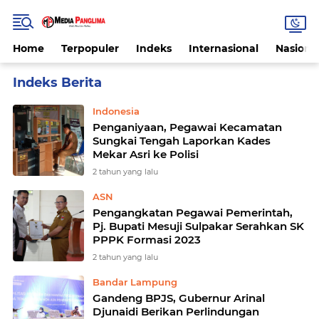
Home
Terpopuler
Indeks
Internasional
Nasiona
Home
Currently Browsing: Pegawai
Indonesia
Penganiyaan, Pegawai Kecamatan
Sungkai Tengah Laporkan Kades
Mekar Asri ke Polisi
2 tahun yang lalu
ASN
Pengangkatan Pegawai Pemerintah,
Pj. Bupati Mesuji Sulpakar Serahkan SK
PPPK Formasi 2023
2 tahun yang lalu
Bandar Lampung
Gandeng BPJS, Gubernur Arinal
Djunaidi Berikan Perlindungan