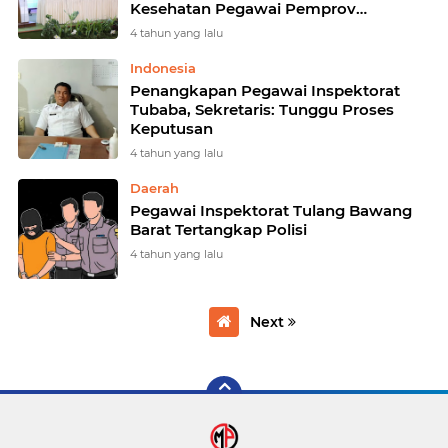
Kesehatan Pegawai Pemprov
Lampung
4 tahun yang lalu
Indonesia
Penangkapan Pegawai Inspektorat
Tubaba, Sekretaris: Tunggu Proses
Keputusan
4 tahun yang lalu
Daerah
Pegawai Inspektorat Tulang Bawang
Barat Tertangkap Polisi
4 tahun yang lalu
Next