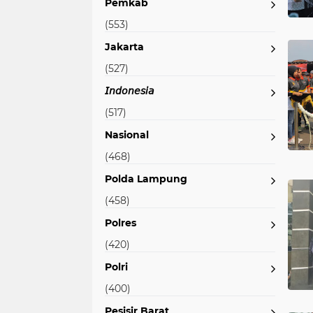
Pemkab
(553)
Jakarta
(527)
𝘐𝘯𝘥𝘰𝘯𝘦𝘴𝘪𝘢
(517)
Nasional
(468)
Polda Lampung
(458)
Polres
(420)
Polri
(400)
Pesisir Barat