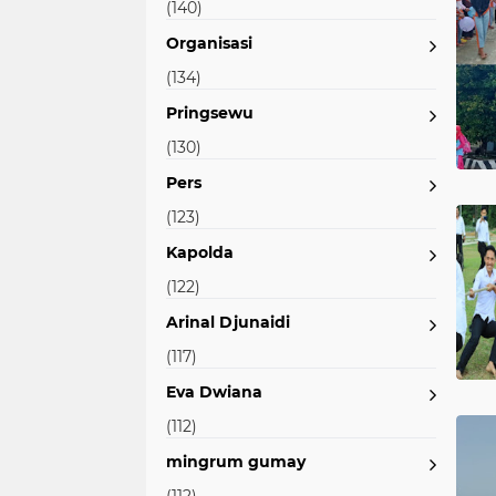
(140)
Organisasi
(134)
Pringsewu
(130)
Pers
(123)
Kapolda
(122)
Arinal Djunaidi
(117)
Eva Dwiana
(112)
mingrum gumay