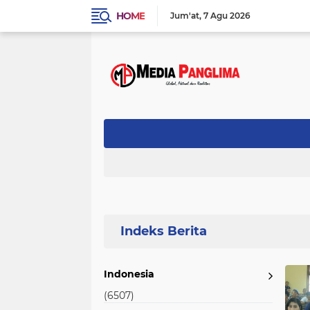
HOME
Jum'at
7 Agu 2026
Home
Currently Browsing: Perlombaan
Indonesia
(6507)