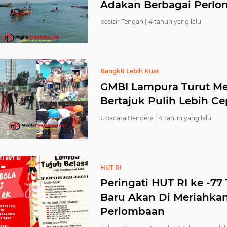
Adakan Berbagai Perl
pesisir Tengah |
4 tahun yang lalu
Bangkit Lebih Kuat
GMBI Lampura Turut Mer
Bertajuk Pulih Lebih Ce
Upacara Bendera |
4 tahun yang lalu
HUT RI
Peringati HUT RI ke -7
Baru Akan Di Meriahka
Perlombaan