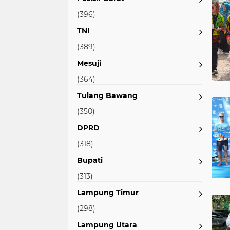
(396)
TNI
(389)
Mesuji
(364)
Tulang Bawang
(350)
DPRD
(318)
Bupati
(313)
Lampung Timur
(298)
Lampung Utara