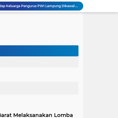
Dugaan Ancaman terhadap Keluarga Pengurus PWI Lampung Dikawal Legislator dan Jurnalis
Satlantas Polres Aceh Timur Gencarkan Edukasi Keselamatan Berlalu Lintas di Simpang Empat Traffic Light Kota Idi
Edarkan Ekstasi dan Sabu, Warga Bawang Latak Diamankan Polisi di Lambu Kibang
OJK Bersama Pemkab Pesisir Barat Wujudkan Inklusi Keuangan Nyata: 150 Guru dan Tenaga Pendidik Terima Polis Asuransi Jiwa
Polres Tubaba Gelar Welcome and Farewell Parade Penyambutan Kapolres Baru AKBP Himmawan!
Pergantian Kapolres, KESTI TTKKDH Tubaba: Apresiasi untuk AKBP Sendi, Selamat Bertugas untuk AKBP Himmawan
Lewat Restorative Justice, Polres Tubaba Mediasi dan Damai-kan Dua Warga yang Saling Lapor
Aksi Pencuri Dipergoki Pemilik Rumah, Berakhir Penusukan Brutal, Polisi Ringkus Pelaku!
Dalam Rangka HAN 2026, Komnas PA Bandar Lampung Sukses Ajak 180 Anak Meriahkan Lomba Mewarnai
Integritas Jadi Fondasi Ketahanan Energi, KPK dan Pertamina Perkuat Kapasitas Pengawas
Barat Melaksanakan Lomba