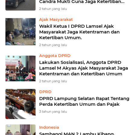
Candra Mukti Guna Jaga Ketertiban
Berlalu Lintas
2 tahun yang lalu
Ajak Masyarakat
Wakil Ketua I DPRD Lamsel Ajak
Masyarakat Jaga Ketentraman dan
Ketertiban Umum.
2 tahun yang lalu
Anggota DPRD
Lakukan Sosialisasi, Anggota DPRD
Lamsel M Akyas Ajak Masyarakat Jaga
Ketentraman dan Ketertiban Umum
2 tahun yang lalu
DPRD
DPRD Lampung Selatan Rapat Tentang
Perda Ketertiban Umum dan Pajak
3 tahun yang lalu
Indonesia
Sambangi MAN 2 Lambu Kibang,