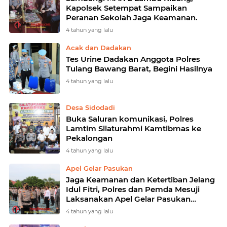
Kapolsek Setempat Sampaikan
Peranan Sekolah Jaga Keamanan.
4 tahun yang lalu
Acak dan Dadakan
Tes Urine Dadakan Anggota Polres
Tulang Bawang Barat, Begini Hasilnya
4 tahun yang lalu
Desa Sidodadi
Buka Saluran komunikasi, Polres
Lamtim Silaturahmi Kamtibmas ke
Pekalongan
4 tahun yang lalu
Apel Gelar Pasukan
Jaga Keamanan dan Ketertiban Jelang
Idul Fitri, Polres dan Pemda Mesuji
Laksanakan Apel Gelar Pasukan
Operasi Ketupat 2022
4 tahun yang lalu