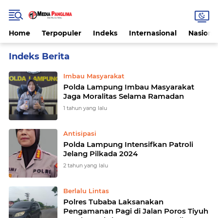
Home
Terpopuler
Indeks
Internasional
Nasiona
Home
Currently Browsing: Ketertiban
Imbau Masyarakat
Polda Lampung Imbau Masyarakat
Jaga Moralitas Selama Ramadan
1 tahun yang lalu
Antisipasi
Polda Lampung Intensifkan Patroli
Jelang Pilkada 2024
2 tahun yang lalu
Berlalu Lintas
Polres Tubaba Laksanakan
Pengamanan Pagi di Jalan Poros Tiyuh