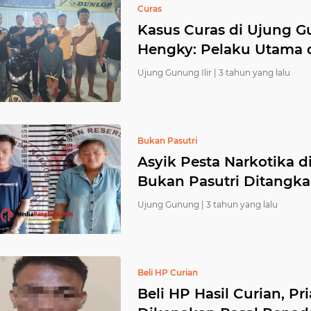
Curas
Kasus Curas di Ujung G
Hengky: Pelaku Utama 
Ujung Gunung Ilir |
3 tahun yang lalu
Bukan Pasutri
Asyik Pesta Narkotika d
Bukan Pasutri Ditangk
Ujung Gunung |
3 tahun yang lalu
Beli HP Curian
Beli HP Hasil Curian, Pr