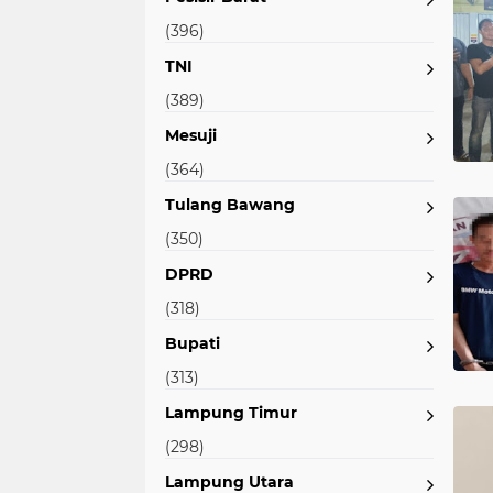
(396)
TNI
(389)
Mesuji
(364)
Tulang Bawang
(350)
DPRD
(318)
Bupati
(313)
Lampung Timur
(298)
Lampung Utara