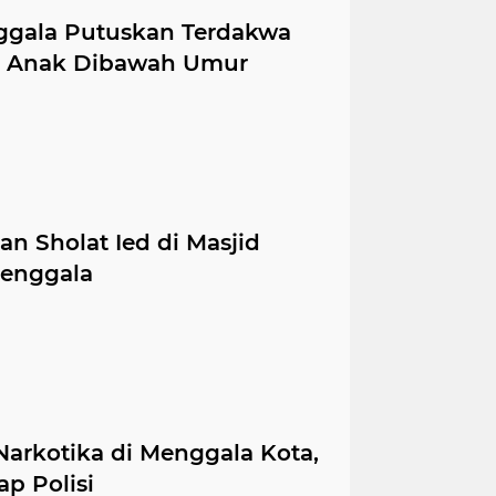
ggala Putuskan Terdakwa
p Anak Dibawah Umur
an Sholat Ied di Masjid
Menggala
arkotika di Menggala Kota,
p Polisi