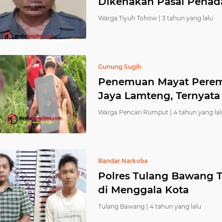
Dikenakan Pasal Penad
Warga Tiyuh Tohow |
3 tahun yang lalu
Gunung Sugih
Penemuan Mayat Perem
Jaya Lamteng, Ternyata I
Warga Pencari Rumput |
4 tahun yang lal
Bandar Narkoba
Polres Tulang Bawang 
di Menggala Kota
Tulang Bawang |
4 tahun yang lalu