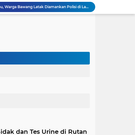
Edarkan Ekstasi dan Sabu, Warga Bawang Latak Diamankan Polisi di Lambu Kibang
OJK Bersama Pemkab Pesisir Barat Wujudkan Inklusi Keuangan Nyata: 150 Guru dan Tenaga Pendidik Terima Polis Asuransi Jiwa
Polres Tubaba Gelar Welcome and Farewell Parade Penyambutan Kapolres Baru AKBP Himmawan!
Pergantian Kapolres, KESTI TTKKDH Tubaba: Apresiasi untuk AKBP Sendi, Selamat Bertugas untuk AKBP Himmawan
Lewat Restorative Justice, Polres Tubaba Mediasi dan Damai-kan Dua Warga yang Saling Lapor
Aksi Pencuri Dipergoki Pemilik Rumah, Berakhir Penusukan Brutal, Polisi Ringkus Pelaku!
Dalam Rangka HAN 2026, Komnas PA Bandar Lampung Sukses Ajak 180 Anak Meriahkan Lomba Mewarnai
Kapolres Aceh Timur Ajak Warga Kibarkan Merah Putih Sambut HUT Ke-81 RI
Dugaan Ancaman terhadap Keluarga Pengurus PWI Lampung Dikawal Legislator dan Jurnalis
Satlantas Polres Aceh Timur Gencarkan Edukasi Keselamatan Berlalu Lintas di Simpang Empat Traffic Light Kota Idi
idak dan Tes Urine di Rutan