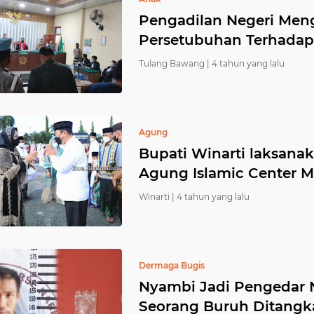
Pengadilan Negeri Men
Persetubuhan Terhada
Tulang Bawang |
4 tahun yang lalu
Agung
Bupati Winarti laksanak
Agung Islamic Center 
Winarti |
4 tahun yang lalu
Dermaga Bugis
Nyambi Jadi Pengedar N
Seorang Buruh Ditangka