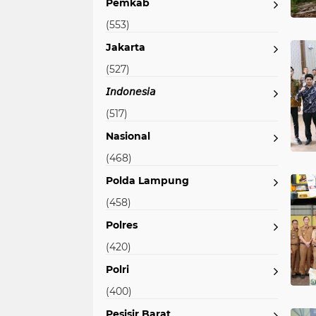
Pemkab
(553)
Jakarta
(527)
𝘐𝘯𝘥𝘰𝘯𝘦𝘴𝘪𝘢
(517)
Nasional
(468)
Polda Lampung
(458)
Polres
(420)
Polri
(400)
Pesisir Barat