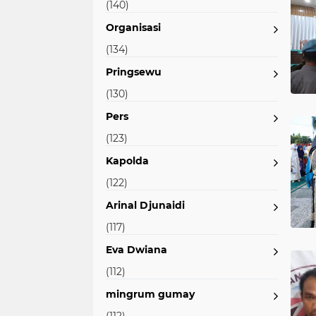
(140)
Organisasi
(134)
Pringsewu
(130)
Pers
(123)
Kapolda
(122)
Arinal Djunaidi
(117)
Eva Dwiana
(112)
mingrum gumay