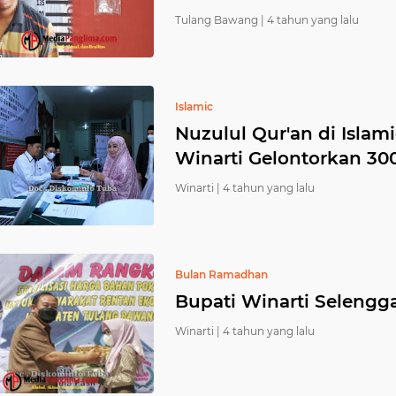
Tulang Bawang |
4 tahun yang lalu
Islamic
Nuzulul Qur'an di Islam
Winarti Gelontorkan 30
Winarti |
4 tahun yang lalu
Bulan Ramadhan
Bupati Winarti Selengg
Winarti |
4 tahun yang lalu