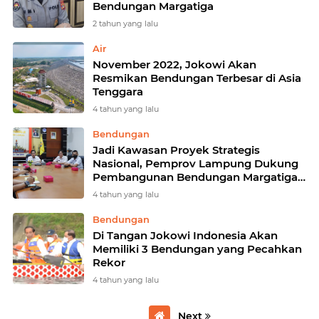
Bendungan Margatiga
2 tahun yang lalu
Air
November 2022, Jokowi Akan
Resmikan Bendungan Terbesar di Asia
Tenggara
4 tahun yang lalu
Bendungan
Jadi Kawasan Proyek Strategis
Nasional, Pemprov Lampung Dukung
Pembangunan Bendungan Margatiga
Lampung Timur
4 tahun yang lalu
Bendungan
Di Tangan Jokowi Indonesia Akan
Memiliki 3 Bendungan yang Pecahkan
Rekor
4 tahun yang lalu
Next