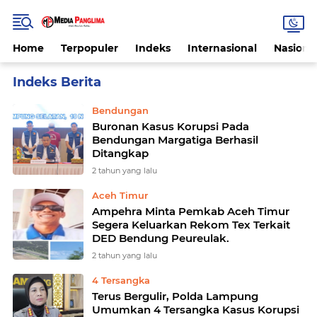
Home
Terpopuler
Indeks
Internasional
Nasiona
Home
Currently Browsing: Bendungan
Bendungan
Buronan Kasus Korupsi Pada
Bendungan Margatiga Berhasil
Ditangkap
2 tahun yang lalu
Aceh Timur
Ampehra Minta Pemkab Aceh Timur
Segera Keluarkan Rekom Tex Terkait
DED Bendung Peureulak.
2 tahun yang lalu
4 Tersangka
Terus Bergulir, Polda Lampung
Umumkan 4 Tersangka Kasus Korupsi