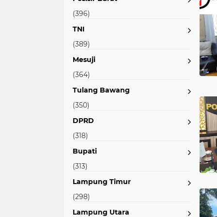
(396)
TNI
(389)
Mesuji
(364)
Tulang Bawang
(350)
DPRD
(318)
Bupati
(313)
Lampung Timur
(298)
Lampung Utara