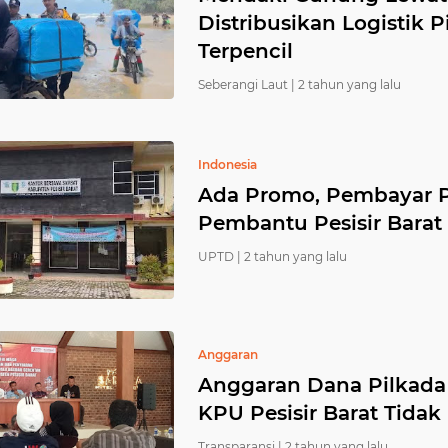
Distribusikan Logistik
Terpencil
Seberangi Laut |
2 tahun yang lalu
Indonesia
Ada Promo, Pembayar P
Pembantu Pesisir Barat 
UPTD |
2 tahun yang lalu
Anggaran
Anggaran Dana Pilkada
KPU Pesisir Barat Tidak
Transparansi |
2 tahun yang lalu