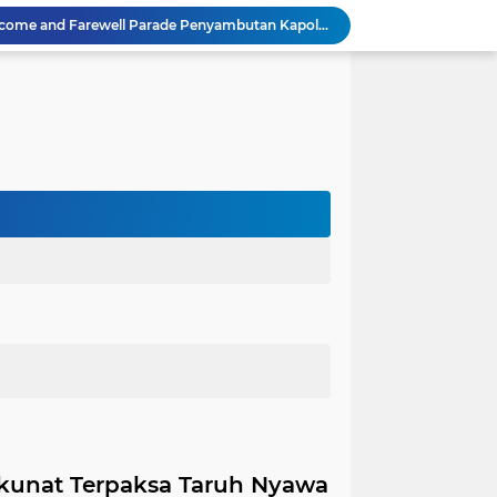
Polres Tubaba Gelar Welcome and Farewell Parade Penyambutan Kapolres Baru AKBP Himmawan!
Pergantian Kapolres, KESTI TTKKDH Tubaba: Apresiasi untuk AKBP Sendi, Selamat Bertugas untuk AKBP Himmawan
Lewat Restorative Justice, Polres Tubaba Mediasi dan Damai-kan Dua Warga yang Saling Lapor
Aksi Pencuri Dipergoki Pemilik Rumah, Berakhir Penusukan Brutal, Polisi Ringkus Pelaku!
Dalam Rangka HAN 2026, Komnas PA Bandar Lampung Sukses Ajak 180 Anak Meriahkan Lomba Mewarnai
Kapolres Aceh Timur Ajak Warga Kibarkan Merah Putih Sambut HUT Ke-81 RI
Dugaan Ancaman terhadap Keluarga Pengurus PWI Lampung Dikawal Legislator dan Jurnalis
Satlantas Polres Aceh Timur Gencarkan Edukasi Keselamatan Berlalu Lintas di Simpang Empat Traffic Light Kota Idi
Edarkan Ekstasi dan Sabu, Warga Bawang Latak Diamankan Polisi di Lambu Kibang
OJK Bersama Pemkab Pesisir Barat Wujudkan Inklusi Keuangan Nyata: 150 Guru dan Tenaga Pendidik Terima Polis Asuransi Jiwa
gkunat Terpaksa Taruh Nyawa