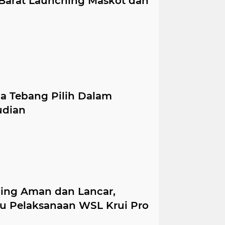
 Barat Launching Maskot dan
ga Tebang Pilih Dalam
udian
fing Aman dan Lancar,
u Pelaksanaan WSL Krui Pro