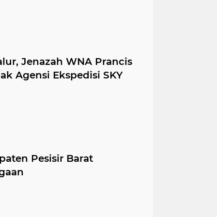
alur, Jenazah WNA Prancis
hak Agensi Ekspedisi SKY
ten Pesisir Barat
rgaan