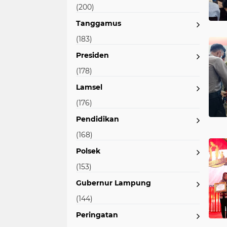
(200)
Tanggamus
(183)
Presiden
(178)
Lamsel
(176)
Pendidikan
(168)
Polsek
(153)
Gubernur Lampung
(144)
Peringatan