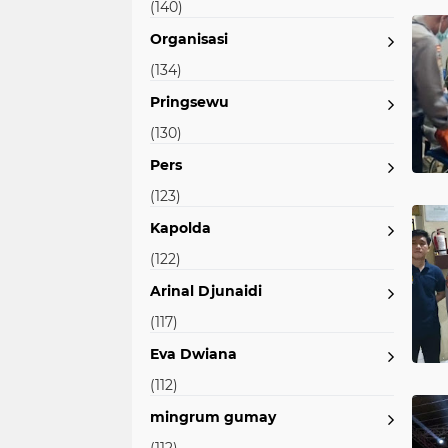
(140)
Organisasi
(134)
Pringsewu
(130)
Pers
(123)
Kapolda
(122)
Arinal Djunaidi
(117)
Eva Dwiana
(112)
mingrum gumay