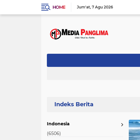
HOME
Jum'at
7 Agu 2026
Home
Currently Browsing: Pesisir Barat
Indonesia
(6506)