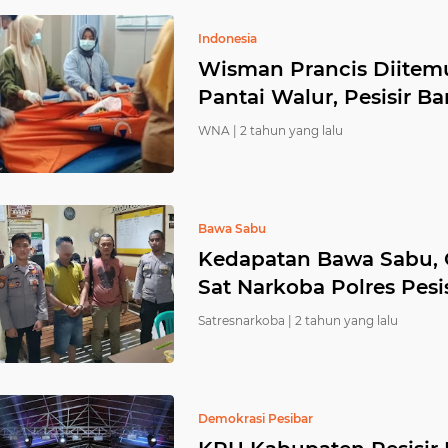
Indonesia
Wisman Prancis Diitem
Pantai Walur, Pesisir Ba
WNA |
2 tahun yang lalu
Bawa Sabu
Kedapatan Bawa Sabu,
Sat Narkoba Polres Pesis
Satresnarkoba |
2 tahun yang lalu
Demokrasi Pesibar