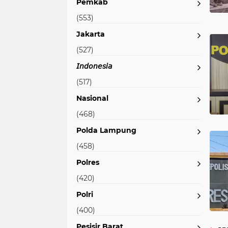
Pemkab
(553)
Jakarta
(527)
𝘐𝘯𝘥𝘰𝘯𝘦𝘴𝘪𝘢
(517)
Nasional
(468)
Polda Lampung
(458)
Polres
(420)
Polri
(400)
Pesisir Barat