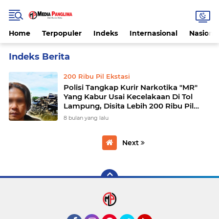
Home
Terpopuler
Indeks
Internasional
Nasiona
Home
Currently Browsing: Kurir Narkotika
200 Ribu Pil Ekstasi
Polisi Tangkap Kurir Narkotika "MR"
Yang Kabur Usai Kecelakaan Di Tol
Lampung, Disita Lebih 200 Ribu Pil
Ekstasi
8 bulan yang lalu
Next