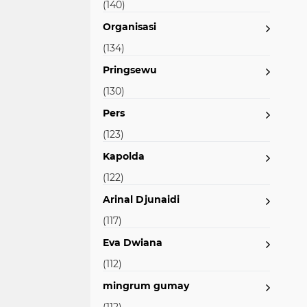
(140)
Organisasi
(134)
Pringsewu
(130)
Pers
(123)
Kapolda
(122)
Arinal Djunaidi
(117)
Eva Dwiana
(112)
mingrum gumay