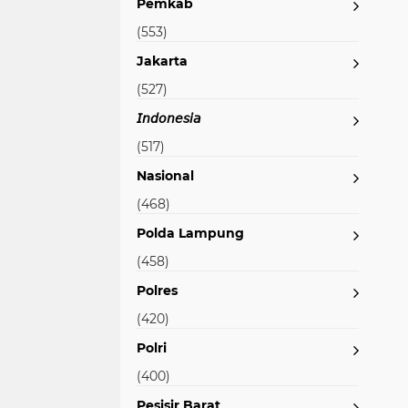
Pemkab
(553)
Jakarta
(527)
𝘐𝘯𝘥𝘰𝘯𝘦𝘴𝘪𝘢
(517)
Nasional
(468)
Polda Lampung
(458)
Polres
(420)
Polri
(400)
Pesisir Barat