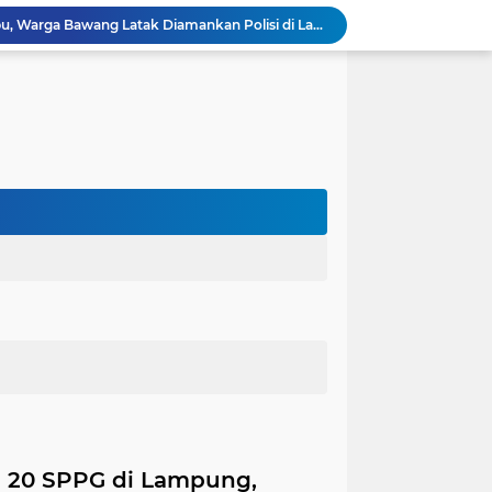
OJK Bersama Pemkab Pesisir Barat Wujudkan Inklusi Keuangan Nyata: 150 Guru dan Tenaga Pendidik Terima Polis Asuransi Jiwa
Polres Tubaba Gelar Welcome and Farewell Parade Penyambutan Kapolres Baru AKBP Himmawan!
Pergantian Kapolres, KESTI TTKKDH Tubaba: Apresiasi untuk AKBP Sendi, Selamat Bertugas untuk AKBP Himmawan
Lewat Restorative Justice, Polres Tubaba Mediasi dan Damai-kan Dua Warga yang Saling Lapor
Aksi Pencuri Dipergoki Pemilik Rumah, Berakhir Penusukan Brutal, Polisi Ringkus Pelaku!
Dalam Rangka HAN 2026, Komnas PA Bandar Lampung Sukses Ajak 180 Anak Meriahkan Lomba Mewarnai
Kapolres Aceh Timur Ajak Warga Kibarkan Merah Putih Sambut HUT Ke-81 RI
Kapolda Lampung: Kepercayaan Masyarakat Jadi Tolak Ukur Utama Kinerja Polri
Satlantas Polres Aceh Timur Gencarkan Edukasi Keselamatan Berlalu Lintas di Simpang Empat Traffic Light Kota Idi
Edarkan Ekstasi dan Sabu, Warga Bawang Latak Diamankan Polisi di Lambu Kibang
g 20 SPPG di Lampung,